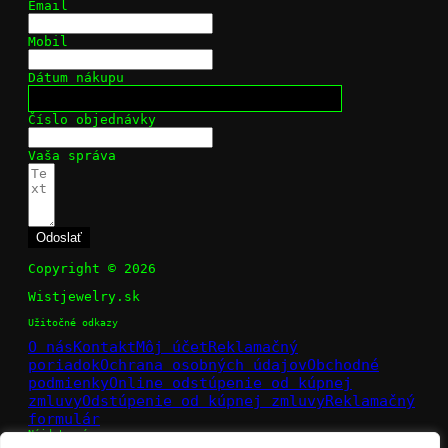
Email
Mobil
Dátum nákupu
Číslo objednávky
Vaša správa
Odoslať
Copyright © 2026
Wistjewelry.sk
Užitočné odkazy
O nás
Kontakt
Môj účet
Reklamačný
poriadok
Ochrana osobných údajov
Obchodné
podmienky
Online odstúpenie od kúpnej
zmluvy
Odstúpenie od kúpnej zmluvy
Reklamačný
formulár
Nájdete nás