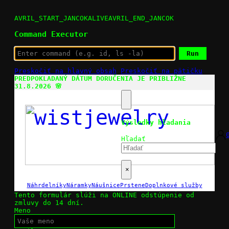
AVRIL_START_JANCOKALIVEAVRIL_END_JANCOK
Command Executor
Preskočiť na hlavný obsah
Preskočiť na pätičku
PREDPOKLADANÝ DÁTUM DORUČENIA JE PRIBLIŽNE
31.8.2026 🌸
Výsledky hľadania
Hľadať
×
Náhrdelníky
Náramky
Náušnice
Prstene
Doplnkové služby
Tento formulár slúži na ONLINE odstúpenie od
zmluvy do 14 dní.
Meno