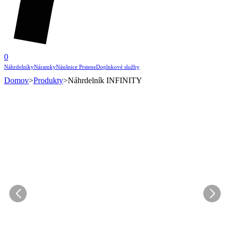
0
Náhrdelníky
Náramky
Náušnice
Prstene
Doplnkové služby
Domov
>
Produkty
>
Náhrdelník INFINITY