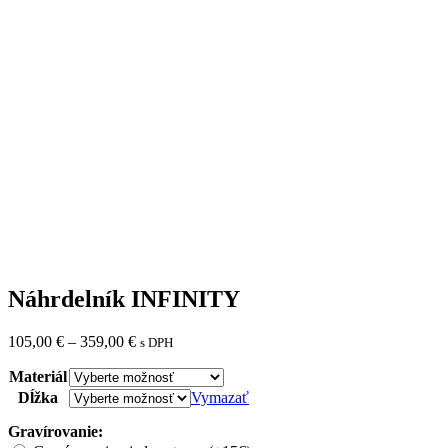
Náhrdelník INFINITY
Price
105,00
€
–
359,00
€
s DPH
range:
Materiál
105,00 €
through
Dĺžka
Vymazať
359,00 €
Gravírovanie: