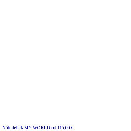
Náhrdelník MY WORLD
od
115,00
€