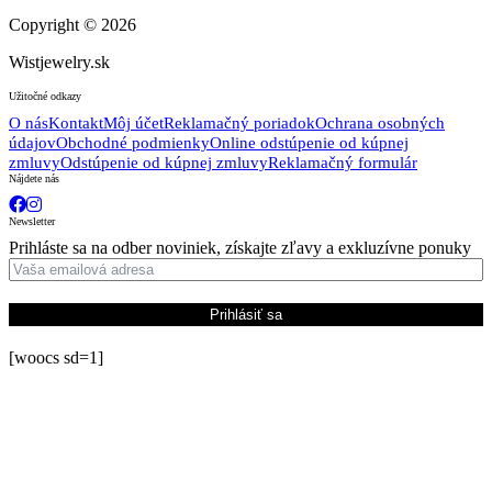
Copyright © 2026
Wistjewelry.sk
Užitočné odkazy
O nás
Kontakt
Môj účet
Reklamačný poriadok
Ochrana osobných
údajov
Obchodné podmienky
Online odstúpenie od kúpnej
zmluvy
Odstúpenie od kúpnej zmluvy
Reklamačný formulár
Nájdete nás
Newsletter
Prihláste sa na odber noviniek, získajte zľavy a exkluzívne ponuky
Prihlásiť sa
[woocs sd=1]